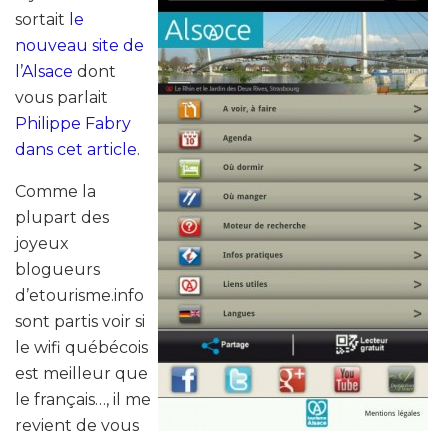
sortait
le
nouveau site de
l’Alsace
dont
vous parlait
Philippe Fabry
dans cet article
.
Comme la
plupart des
joyeux
blogueurs
d’etourisme.info
sont partis voir si
le wifi québécois
est meilleur que
le français…, il me
revient de vous