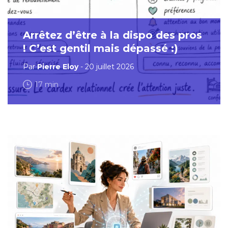
Arrêtez d’être à la dispo des pros
! C’est gentil mais dépassé :)
Par
Pierre Eloy
- 20 juillet 2026
17 min