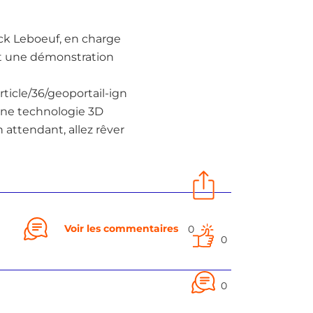
ick Leboeuf, en charge
ait une démonstration
rticle/36/geoportail-ign
e une technologie 3D
 attendant, allez rêver
Voir les commentaires
0
0
0