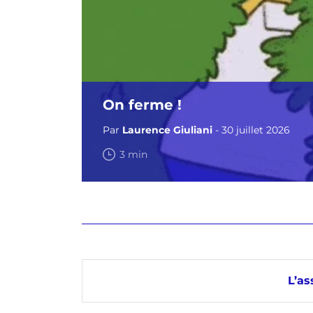
On ferme !
Par
Laurence Giuliani
- 30 juillet 2026
3 min
L’as