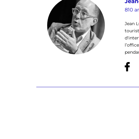
Jean
810 ar
Jean L
touris
d'inte
l’offi
pendan