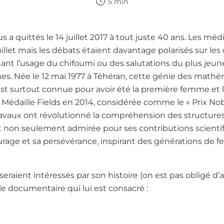
5 min
a quittés le 14 juillet 2017 à tout juste 40 ans. Les médi
let mais les débats étaient davantage polarisés sur les
nant l’usage du chifoumi ou des salutations du plus jeu
es. Née le 12 mai 1977 à Téhéran, cette génie des mathé
 est surtout connue pour avoir été la première femme et 
e Médaille Fields en 2014, considérée comme le « Prix Nob
avaux ont révolutionné la compréhension des structur
non seulement admirée pour ses contributions scientif
urage et sa persévérance, inspirant des générations de 
seraient intéressés par son histoire (on est pas obligé d’ai
 le documentaire qui lui est consacré :