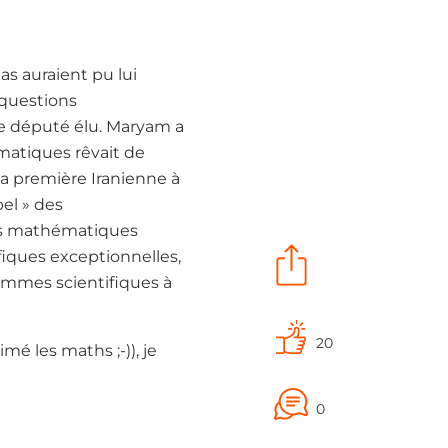
as auraient pu lui
 questions
ne député élu. Maryam a
matiques rêvait de
la première Iranienne à
el » des
es mathématiques
iques exceptionnelles,
femmes scientifiques à
20
mé les maths ;-)), je
0