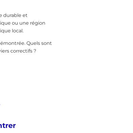
 durable et
stique ou une région
que local.
e démontrée. Quels sont
ers correctifs ?
e
ntrer