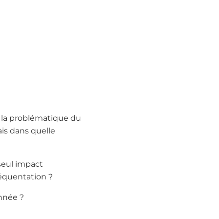
 la problématique du
ais dans quelle
seul impact
réquentation ?
nnée ?