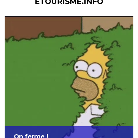
ETOURISME.INFO
On ferme !