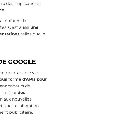
n a des implications
de
.
à renforcer la
tes. C’est aussi
une
entations
telles que le
 DE GOOGLE
 (« bac à sable vie
sous forme d’APIs pour
 annonceurs de
entraîner
des
on aux nouvelles
t une collaboration
ent publicitaire.