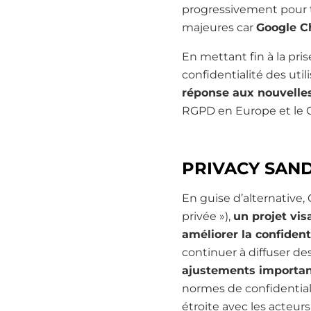
progressivement pour to
majeures car
Google Ch
En mettant fin à la pri
confidentialité des util
réponse aux nouvelle
RGPD en Europe et le C
PRIVACY SAND
En guise d’alternative,
privée »),
un projet vi
améliorer la confident
continuer à diffuser de
ajustements important
normes de confidentia
étroite avec les acteur