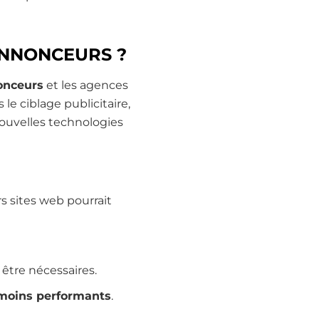
ANNONCEURS ?
nonceurs
et les agences
e ciblage publicitaire,
nouvelles technologies
urs sites web pourrait
 être nécessaires.
e moins performants
.