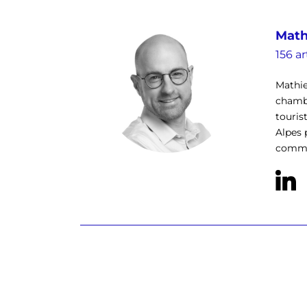
Math
156 ar
Mathie
chambr
touris
Alpes 
commun