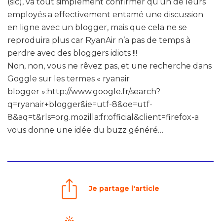
(sic), va tout simplement confirmer qu’un de leurs
employés a effectivement entamé une discussion
en ligne avec un blogger, mais que cela ne se
reproduira plus car RyanAir n’a pas de temps à
perdre avec des bloggers idiots !!!
Non, non, vous ne rêvez pas, et une recherche dans
Goggle sur les termes « ryanair
blogger »:http://www.google.fr/search?
q=ryanair+blogger&ie=utf-8&oe=utf-
8&aq=t&rls=org.mozilla:fr:official&client=firefox-a
vous donne une idée du buzz généré…
Je partage l'article