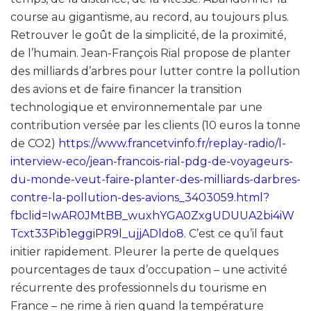
course au gigantisme, au record, au toujours plus.
Retrouver le goût de la simplicité, de la proximité,
de l’humain. Jean-François Rial propose de planter
des milliards d’arbres pour lutter contre la pollution
des avions et de faire financer la transition
technologique et environnementale par une
contribution versée par les clients (10 euros la tonne
de CO2)
https://www.francetvinfo.fr/replay-radio/l-
interview-eco/jean-francois-rial-pdg-de-voyageurs-
du-monde-veut-faire-planter-des-milliards-darbres-
contre-la-pollution-des-avions_3403059.html?
fbclid=IwAR0JMtBB_wuxhYGA0ZxgUDUUA2bi4iW
Tcxt33Pib1eggiPR9l_ujjADldo8
. C’est ce qu’il faut
initier rapidement. Pleurer la perte de quelques
pourcentages de taux d’occupation – une activité
récurrente des professionnels du tourisme en
France – ne rime à rien quand la température