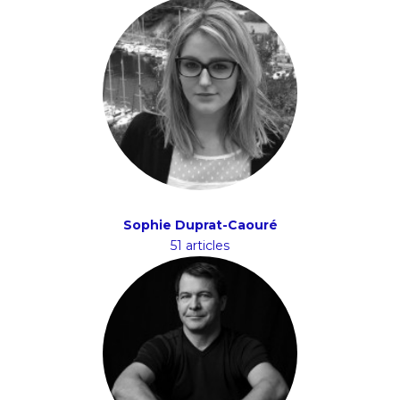
Sophie Duprat-Caouré
51 articles