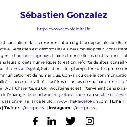
Sébastien Gonzalez
https://www.envoldigital.fr
st spécialiste de la communication digitale depuis plus de 15 a
active, Sébastien est désormais Business développeur, consultant
'agence
Raccourci agency.
. Il aide et conseille les destinations, co
ans leurs projets numériques (création, refonte de sites, conseil 
dant à
Envol Digital
, Sébastien a longtemps formé les professi
ommunication et de numérique. Convaincu que la communication
ité et percutants, il réalise films et prises de vue par drone. Il
, à l’ADT Charente, au CRT Aquitaine et est intervenant dans plusi
crit l'ouvrage :
M-tourisme et géolocalisation au service du dév
 passionné, il a lancé le blog
www.ThePlaceToRun.com
.
|
Email
:
o
|
Twitter
:
@sebgonza
| Instagram
:
@sebgonza