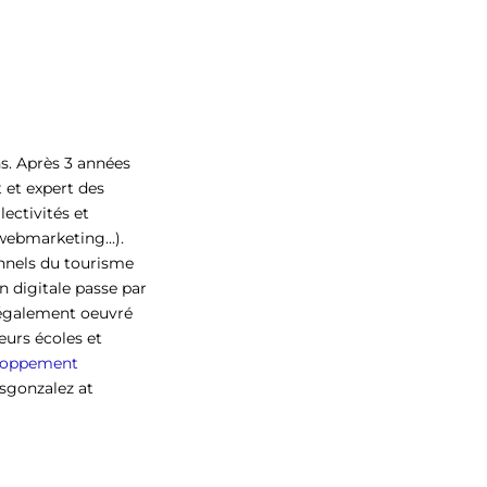
ns. Après 3 années
 et expert des
llectivités et
webmarketing...).
onnels du tourisme
 digitale passe par
 a également oeuvré
eurs écoles et
eloppement
 sgonzalez at