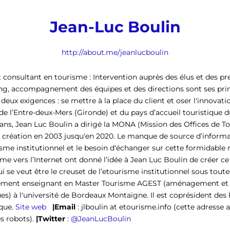
Jean-Luc Boulin
http://about.me/jeanlucboulin
 consultant en tourisme : Intervention auprès des élus et des pr
ing, accompagnement des équipes et des directions sont ses pr
 deux exigences : se mettre à la place du client et oser l'innovati
e de l’Entre-deux-Mers (Gironde) et du pays d’accueil touristiq
 ans, Jean Luc Boulin a dirigé la MONA (Mission des Offices de T
a création en 2003 jusqu'en 2020. Le manque de source d’infor
isme institutionnel et le besoin d‘échanger sur cette formidabl
sme vers l’Internet ont donné l’idée à Jean Luc Boulin de créer ce
qui se veut être le creuset de l’etourisme institutionnel sous tout
lement enseignant en Master Tourisme AGEST (aménagement et g
ques) à l'université de Bordeaux Montaigne. Il est coprésident de
ique.
Site web
|Email
: jlboulin at etourisme.info
(cette adresse 
es robots)
.
|Twitter
:
@JeanLucBoulin