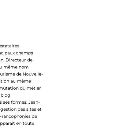
estataires
incipaux champs
on. Directeur de
ue du même nom
ourisme de Nouvelle-
mation au même
e mutation du métier
 blog
es ses formes. Jean-
estion des sites et
s Francophonies de
apparait en toute