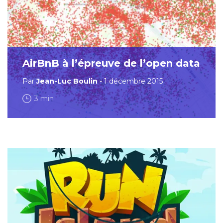
AirBnB à l’épreuve de l’open data
Par
Jean-Luc Boulin
- 1 décembre 2015
3 min