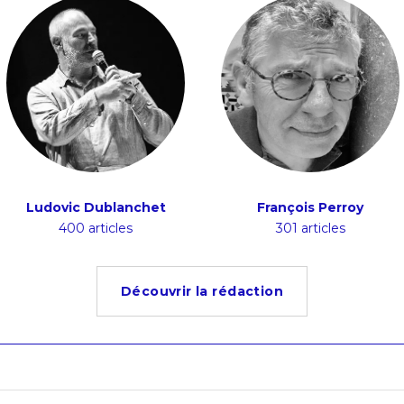
Ludovic Dublanchet
François Perroy
400 articles
301 articles
Découvrir la rédaction