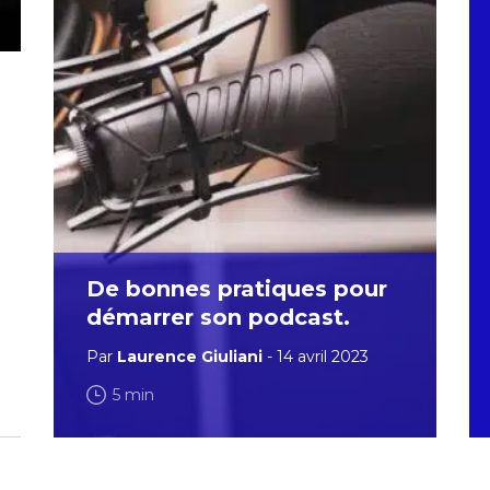
De bonnes pratiques pour
démarrer son podcast.
Par
Laurence Giuliani
- 14 avril 2023
5 min