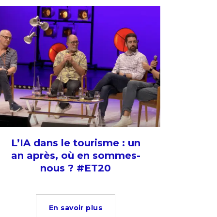
L’IA dans le tourisme : un
an après, où en sommes-
nous ? #ET20
En savoir plus