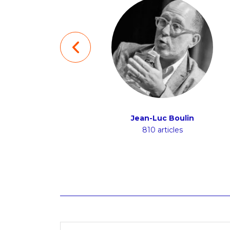
Brice Duthion
Jean-Luc Boulin
48 articles
810 articles