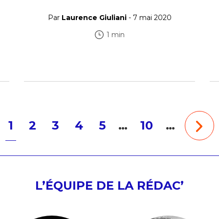
Par
Laurence Giuliani
- 7 mai 2020
1 min
1
2
3
4
5
…
10
…
L’ÉQUIPE DE LA RÉDAC’