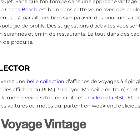
 sujet. Sans que l’on tombe dans une approche vintage n
ite
Cocoa Beach
est bien dans cette veine avec des coul
tenus
est par ailleurs bien sympa avec des bouquets à dé
typologie de profils. Des suggestions d’activités vous son
en surannés et enfin de restaurants. Le tout dans des ca
n de produits.
LLECTOR
ouverez une
belle collection
d’affiches de voyages à épingle
s des affiches du PLM (Paris Lyon Marseille en train) sont
la même veine si l’on en croit cet
article de la BBC
. Et 
lles voitures ou motos qui partent en week end délicieu