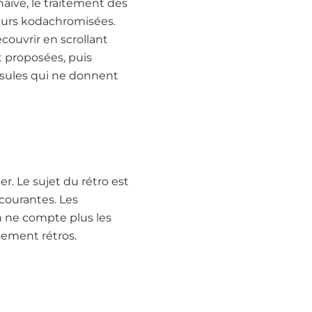
aïve, le traitement des
eurs kodachromisées.
couvrir en scrollant
t proposées, puis
psules qui ne donnent
r. Le sujet du rétro est
 courantes. Les
on ne compte plus les
sement rétros.