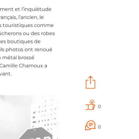
oment et l’inquiétude
çais, l’ancien, le
mes touristiques comme
bûcherons ou des robes
les boutiques de
ls photos ont renoué
n métal brossé
 Camille Chamoux a
vant.
0
0