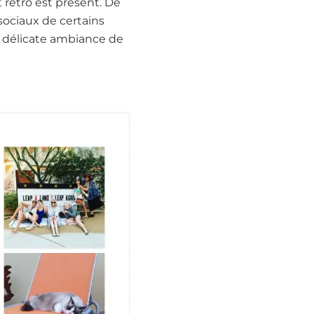
 rétro est présent. De
ociaux de certains
a délicate ambiance de