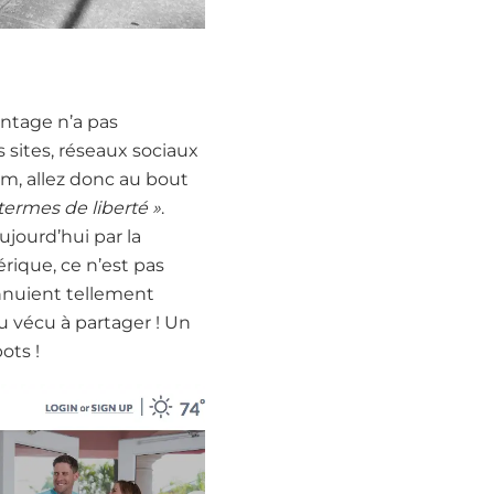
intage n’a pas
 sites, réseaux sociaux
am, allez donc au bout
termes de liberté »
.
ujourd’hui par la
érique, ce n’est pas
nnuient tellement
du vécu à partager ! Un
ots !