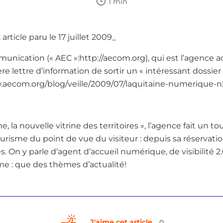
1 min
article paru le 17 juillet 2009_
nication (« AEC »:http://aecom.org), qui est l’agence a
re lettre d’information de sortir un « intéressant dossier 
.aecom.org/blog/veille/2009/07/laquitaine-numerique-n2
me, la nouvelle vitrine des territoires », l’agence fait un 
isme du point de vue du visiteur : depuis sa réservatio
s. On y parle d’agent d’accueil numérique, de visibilité 2
me : que des thèmes d’actualité!
J'aime cet article
0