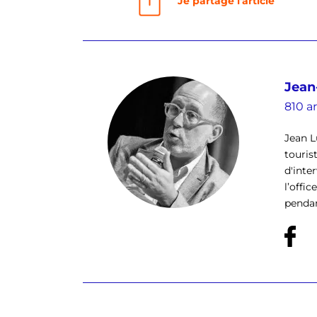
Je partage l'article
Jean
810 ar
Jean L
touris
d'inte
l’offi
pendan