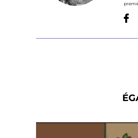
premiè
ÉG