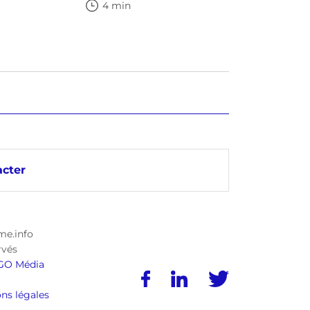
4 min
cter
me.info
rvés
GO Média
ns légales