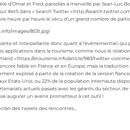
le d’Omar et Fred, parodiés à merveille par Jean-Luc Bou
 sur #et5 dans « Search Twitter »:http://search.twitter.
vre heure par heure le vécu d’un grand nombre de partic
.info/images/853t.jpg!
ssante et interpellante donc quant à l’évènementiel, qui 
 applications dans le tourisme, comme nous le relation
rtland »:https://etourisme.info/article/983/twitter-comm
t encore faible en France et en Europe, mais la traduction
ement explosé à partir de la création de la version franc
 aux Etats-Unis, ou 22% de la population internaute dis
partenariats actuels passés avec les géants du secteur, de
sse augurer un avenir prometteur à cet outil !
écran des tweets des rencontres_