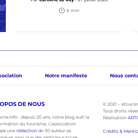
6 min
sociation
Notre manifeste
Nous conta
ROPOS DE NOUS
© 2021 – etouris
Tous droits rése
sme.info : depuis 20 ans, votre blog suit la
Réalisation
ART
ormation du tourisme. L’association
upe une
rédaction
de 30 auteur·es
Crédits & Mentio
nné·es ainsi que des rédacteur·trices