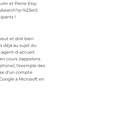
lin et Pierre Eloy.
com/search?q=%23et5
ipants !
peut et doit bien
s déjà au sujet du
e-agent-d-accueil.
 en cours (rappelons
ophone), l’exemple des
pose d’un compte
 Google à Microsoft en