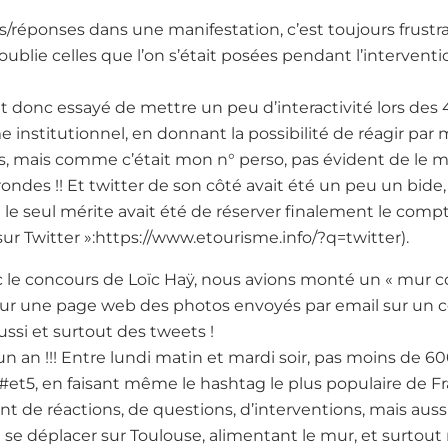
réponses dans une manifestation, c’est toujours frustra
 oublie celles que l’on s’était posées pendant l’interventi
ait donc essayé de mettre un peu d’interactivité lors d
institutionnel, en donnant la possibilité de réagir par ma
rs, mais comme c’était mon n° perso, pas évident de le m
rondes !! Et twitter de son côté avait été un peu un bide
le seul mérite avait été de réserver finalement le comp
 sur Twitter »:https://www.etourisme.info/?q=twitter).
le concours de Loïc Haÿ, nous avions monté un « mur con
t sur une page web des photos envoyés par email sur un 
ussi et surtout des tweets !
un an !!! Entre lundi matin et mardi soir, pas moins de 6
#et5, en faisant même le hashtag le plus populaire de F
t de réactions, de questions, d’interventions, mais auss
se déplacer sur Toulouse, alimentant le mur, et surtout