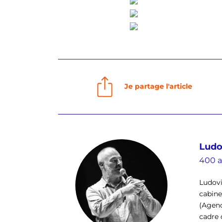
Je partage l'article
Ludo
400 a
Ludovi
cabinet
(Agenc
cadre 