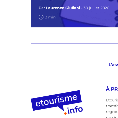
Par
Laurence Giuliani
- 30 juillet 2026
3 min
L’as
À P
Etouri
transf
regro
passio