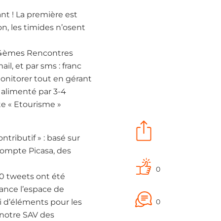
nt ! La première est
on, les timides n’osent
es 4èmes Rencontres
il, et par sms : franc
onitorer tout en gérant
, alimenté par 3-4
te « Etourisme »
tributif » : basé sur
compte Picasa, des
0
00 tweets ont été
rance l’espace de
i d’éléments pour les
0
 notre SAV des