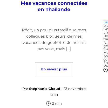
Mes vacances connectées
en Thaïlande
Le
bi
Go
Récit, un peu plus tardif que mes
un
l'
collègues blogueurs, de mes
tr
vacances de geekette. Je ne sais
"a
gé
pas vous, mais […]
to
Ma
po
co
En
Pa
En savoir plus
Par
Stéphanie Giraud
- 23 novembre
2010
2 min