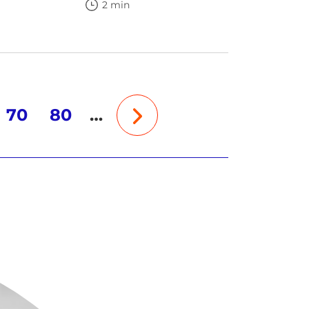
2 min
70
80
…