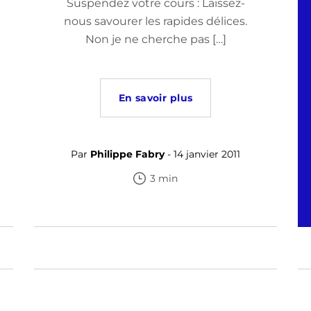
Suspendez votre cours : Laissez-
nous savourer les rapides délices.
Non je ne cherche pas […]
En savoir plus
Ca
de
(vo
Par
Philippe Fabry
- 14 janvier 2011
3 min