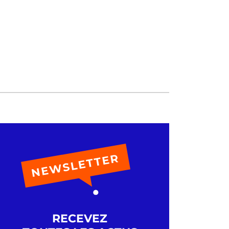
Le cocktail du mois, un Google
Places on the Hotpot : 1/3 de
géolocalisation, 1/3 d’avis de
potes, 1/3 de Google Adresse
RECEVEZ