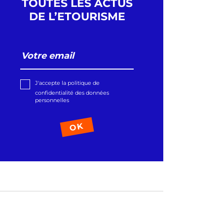
TOUTES LES ACTUS
DE L’ETOURISME
J'accepte la politique de
 faisait un moment que nous n'avions pas eu
confidentialité des données
 grandes évolutions touristiques chez Google
personnelles
ir notre billet