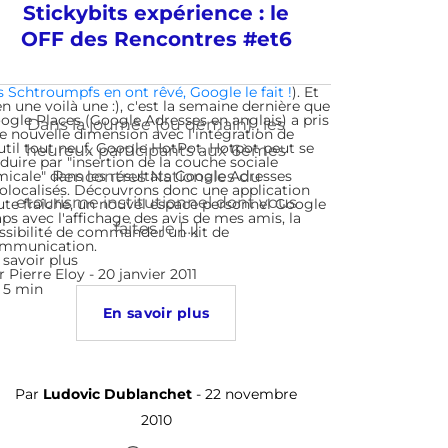
Stickybits expérience : le
OFF des Rencontres #et6
s Schtroumpfs en ont rêvé, Google le fait !
). Et
en une voilà une :), c'est la semaine dernière que
ogle Places (Google Adresses en anglais) a pris
Dans la journée (ou demain) , les
e nouvelle dimension avec l'intégration de
outil tout neuf, Google HotPot. Hotpot peut se
heureux participants aux 6èmes
aduire par "insertion de la couche sociale
micale" dans les résultats Google Adresses
Rencontres Nationales du
olocalisés. Découvrons donc une application
etourisme institutionnel dont vous
ute fraîche, un nouvel espace personnel Google
ps avec l'affichage des avis de mes amis, la
faites je […]
ssibilité de commander un kit de
mmunication.
 savoir plus
r
Pierre Eloy
- 20 janvier 2011
5 min
En savoir plus
Par
Ludovic Dublanchet
- 22 novembre
2010