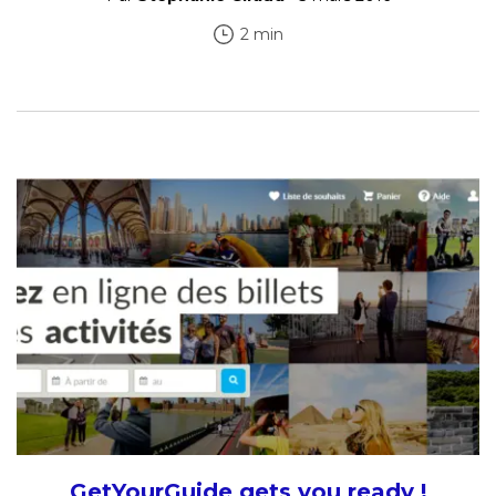
2 min
GetYourGuide gets you ready !