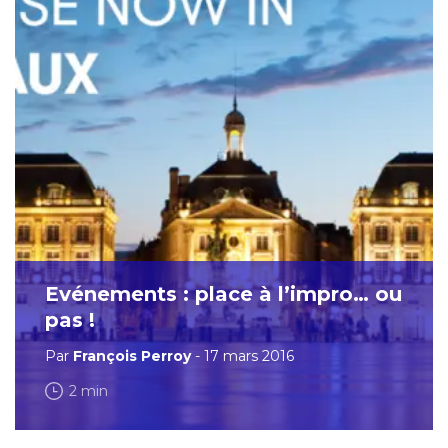
Evénements : place à l’impro… ou
pas !
Par
François Perroy
- 17 mars 2016
2 min