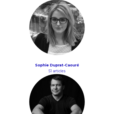
Sophie Duprat-Caouré
51 articles