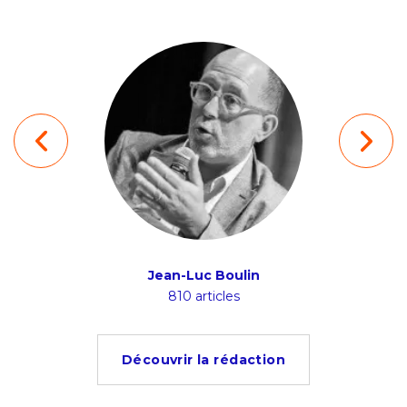
ion
Jean-Luc Boulin
Ludov
s
810 articles
4
Découvrir la rédaction