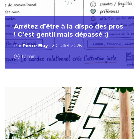
Arrêtez d’être à la dispo des pros
! C’est gentil mais dépassé :)
Par
Pierre Eloy
- 20 juillet 2026
17 min