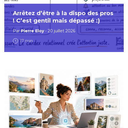
Arrêtez d’être à la dispo des pros
! C’est gentil mais dépassé :)
Par
Pierre Eloy
- 20 juillet 2026
17 min