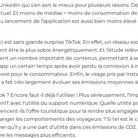
Linkedin qui s’en sort le mieux pour plusieurs raisons. Dé
extuel. Et moins de médias = moins de consommation de
 lancement de l’application est aussi bien moins élevé 
ci est sans grande surprise TikTok. En effet, un réseau so
ment être le plus sobre énergétiquement. Et l’étude relèv
ent un nombre important de contenus, permettant à ses
’app un certain temps après avoir perdu la connexion à i
givore pour le consommateur. Enfin, le virage pris par Ins
 a fait très largement évoluer ses émissions moyennes à
k ? Encore faut-il déjà l’utiliser ! Plus sérieusement, l’im
IT avec l’utilité du support numérique. Quelle utilité po
encent-ils l’offre touristique pour la rendre plus engagé
 changer les comportements des voyageurs ? Si tel est le c
 qu’il y a une part d’utilité dans ces émissions de CO2
e les messages plus efficients.