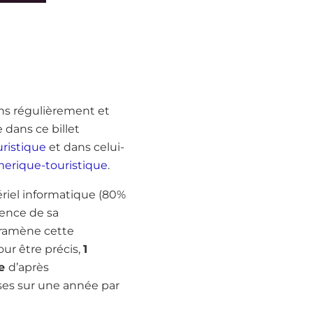
ons régulièrement et
dans ce billet
uristique
et dans celui-
merique-touristique
.
ériel informatique (80%
ence de sa
n ramène cette
our être précis,
1
ce
d’après
ses sur une année par