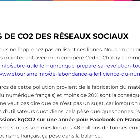
S DE CO2 DES RÉSEAUX SOCIAUX
us ne l’apprenez pas en lisant ces lignes. Nous en parl
es maintenant avec mon compère Cédric Chabry comme 
info/sobre-utile-le-numerique-prepare-sa-revolution-to
/www.etourisme.info/de-labondance-a-lefficience-du-nu
ros de cette pollution provient de la fabrication du mat
u numérique français) et moins de 20% sont la conséqu
e veut pas dire que ce n’est pas un sujet, car lorsqu’o
ns d’utilisateurs quotidiens, cela pèse quelques tonnes. P
issions EqCO2 sur une année pour Facebook en Fran
même si nous sommes loin des 48 millions de tonnes émi
tourisme français, ça pèse dans la balance.