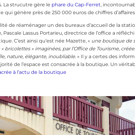
. La strucutre gère le
phare du Cap-Ferret
, incontournabl
ue qui génère près de 250 000 euros de chiffres d’affaires
bilité de réaménager un des bureaux d’accueil de la stat
ascale Lassus Portarieu, directrice de l’office a réfléchi
ique. C’est ainsi qu’est née Mazette, «
une boutique de 
s « bricolettes » imaginées, par l’Office de Tourisme, créé
île, nature, élégante, inoubliable
. » Il y a certes des info
ajorité de l’espace est consacrée à la boutique. Un vérita
acrée à l’actu de la boutique