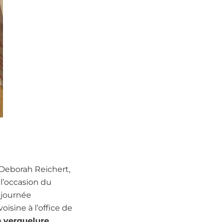
 Deborah Reichert,
 l’occasion du
 journée
oisine à l’office de
a
verquelure
.