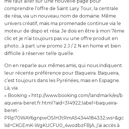
me faut aller sur une nouvelle page pour
comprendre l’offre de Saint Lary Tour, la centrale
de résa, via un nouveau nom de domaine. Même
univers créatif, mais ma promenade continue via le
moteur de dispo et résa. Je dois en être à mon 7ème
clic et je n’ai toujours pas vu une offre produit en
photo…à part une promo 2 J / 2 N en home et bien
difficile à réserver telle quelle.
On en reparle aux mêmes amis, qui nous indiquent
leur récente préférence pour Baqueira. Baqueira,
c’est toujours dans les Pyrénées, mais en Espagne.
Là, via
« Booking »:http://www.booking.com/landmark/es/b
aqueira-beret.fr.html?aid=314922;label=baqueira-
beret-
PRp70WAY6gnpwOSlHJtRmAS4344184332;ws=&gc
lid=CKGEmK-WgKUCFU0_4wodbzFBjA, j’ai accès à