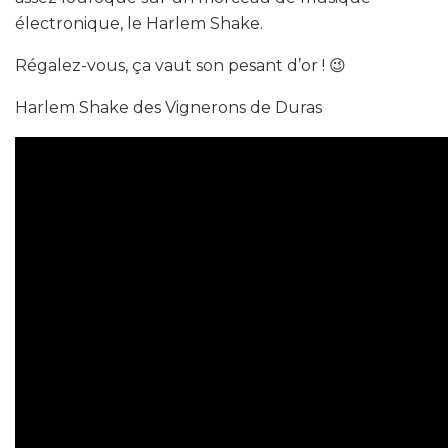
électronique, le
Harlem Shake.
Régalez-vous, ça vaut son pesant d’or ! 😉
Harlem Shake des Vignerons de Duras