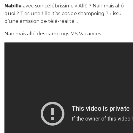
Nabilla
avec son célébrissime
« Allô ? Nan mais allô
quoi ? T’es une fille, t’as pas de shampoing ? »
issu
d’une émission de télé-réalité…
Nan mais allô des campings MS Vacances