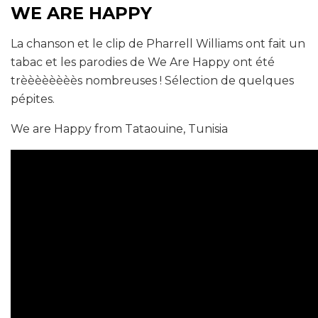
WE ARE HAPPY
La chanson et le clip de Pharrell Williams ont fait un
tabac et les parodies de We Are Happy ont été
trèèèèèèèès nombreuses ! Sélection de quelques
pépites.
We are Happy from Tataouine, Tunisia