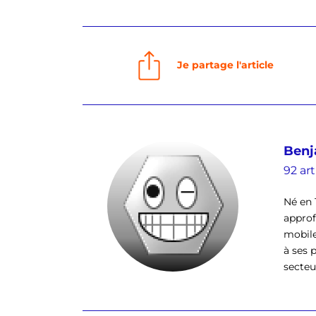
Je partage l'article
Benj
92 art
Né en 
approf
mobile
à ses 
secteu