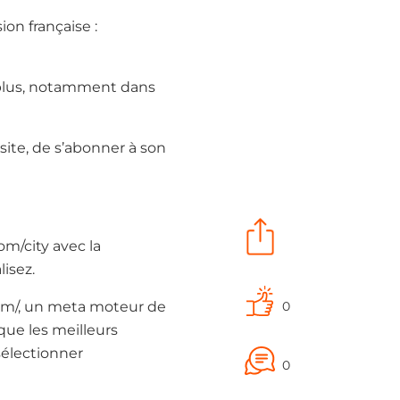
on française :
s plus, notamment dans
 site, de s’abonner à son
om/city avec la
isez.
0
.com/, un meta moteur de
que les meilleurs
sélectionner
0