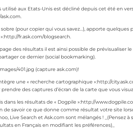
utilisé aux Etats-Unis est décliné depuis cet été en versi
//ask.com.
e sobre (pour copier qui vous savez…), apporte quelque
»:http://fr.ask.com/blogsearch.
ge des résultats il est ainsi possible de prévisualiser le
artager ce dernier (social bookmarking).
/images/401.jpg (capture ask.com)!
ntègre une « recherche cartographique »:http://city.ask.c
r prendre des captures d’écran de la carte que vous visual
is dans les résultats de « Dogpile »:http://www.dogpile
n de savoir ce que donne comme résultat votre site lors
hoo, Live Search et Ask.com sont mélangés ! _(Pensez à 
ultats en Français en modifiant les préférences)_