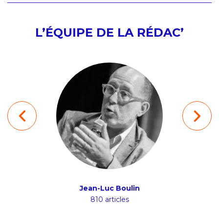
L’ÉQUIPE DE LA RÉDAC’
ion
Jean-Luc Boulin
Ludov
s
810 articles
4