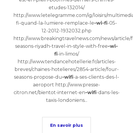
etudes-132014/
http://www.letelegramme.com/ig/loisirs/multimedia/
fi-quand-la-lumiere-remplace-le
-wi-fi
-05-
12-2012-1932032.php
http://www.breakingtravelnews.com/news/article/
seasons-riyadh-travel-in-style-with-free
-wi-
fi
-in-limos/
http://www.tendancehotellerie.fr/articles-
breves/chaines-hotelieres/2854-article/four-
seasons-propose-du
-wifi
-a-ses-clients-des-l-
aeroport http://www.presse-
citron.net/bientot-internet-en
-wifi
-dans-les-
taxis-londoniens...
En savoir plus