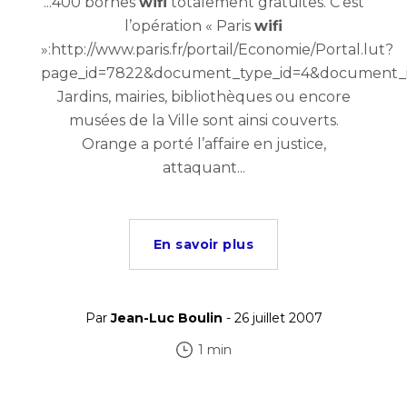
...400 bornes
wifi
totalement gratuites. C’est
l’opération « Paris
wifi
»:http://www.paris.fr/portail/Economie/Portal.lut?
page_id=7822&document_type_id=4&document_id
Jardins, mairies, bibliothèques ou encore
musées de la Ville sont ainsi couverts.
Orange a porté l’affaire en justice,
attaquant...
En savoir plus
Par
Jean-Luc Boulin
- 26 juillet 2007
1 min