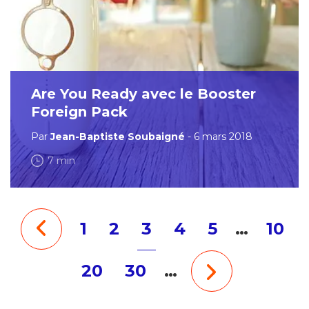
Are You Ready avec le Booster
Foreign Pack
Par
Jean-Baptiste Soubaigné
- 6 mars 2018
7 min
1
2
3
4
5
…
10
20
30
…