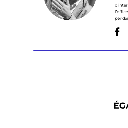
d'inte
l’offi
pendan
ÉG