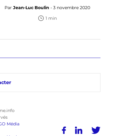
Par
Jean-Luc Boulin
- 3 novembre 2020
1 min
cter
me.info
rvés
GO Média