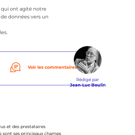
 qui ont agité notre
e de données vers un
les.
Voir les commentaires
0
Rédigé par
Jean-Luc Boulin
us et des prestataires
s sont ses principaux champs