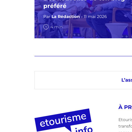
préféré
Par
La Rédaction
- 11 mai 2026
4 min
L’as
À P
Etouri
transf