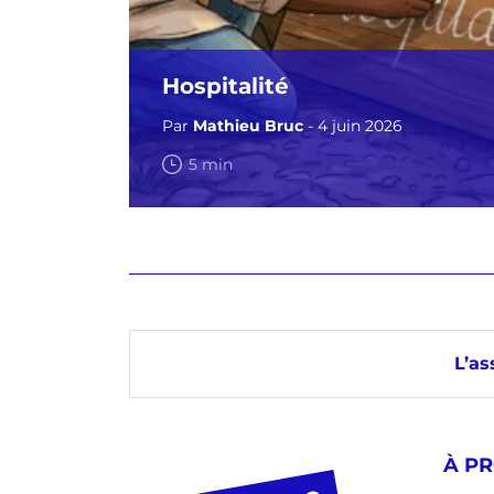
Hospitalité
Par
Mathieu Bruc
- 4 juin 2026
5 min
L’as
À P