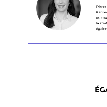
Direct
Karine
du tou
la str
égalem
ÉG