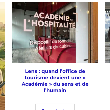
Lens : quand l’office de
tourisme devient une «
Académie » du sens et de
l’humain