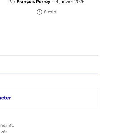
Par
François Perroy
- 19 janvier 2026
8 min
cter
me.info
rvés