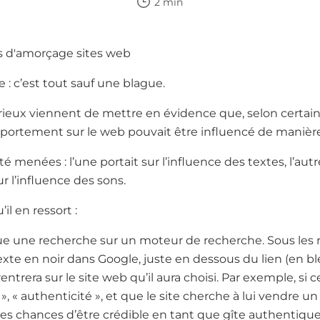
2 min
re : c’est tout sauf une blague.
rieux viennent de mettre en évidence que, selon certain
ortement sur le web pouvait être influencé de manière 
é menées : l’une portait sur l’influence des textes, l’autr
r l’influence des sons.
il en ressort :
e une recherche sur un moteur de recherche. Sous les résu
texte en noir dans Google, juste en dessous du lien (en b
rentrera sur le site web qu’il aura choisi. Par exemple, si 
e », « authenticité », et que le site cherche à lui vendre u
les chances d’être crédible en tant que gîte authentiqu