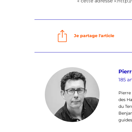
« cette adresse »:http:
Je partage l'article
Pierr
185 ar
Pierre 
des Ha
du Ter
Benjam
guides 