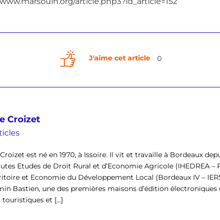
//www.marsouin.org/article.php3?id_article=152
J'aime cet article
0
e Croizet
ticles
Croizet est né en 1970, à Issoire. Il vit et travaille à Bordeaux depu
utes Etudes de Droit Rural et d’Economie Agricole (IHEDREA 
ritoire et Economie du Développement Local (Bordeaux IV – IERSO
in Bastien, une des premières maisons d’édition électroniques d
touristiques et [...]