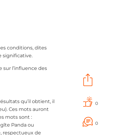
es conditions, dites
significative.
e sur l’influence des
ltats qu’il obtient, il
0
leu). Ces mots auront
ces mots sont :
0
n gîte Panda ou
e, respectueux de