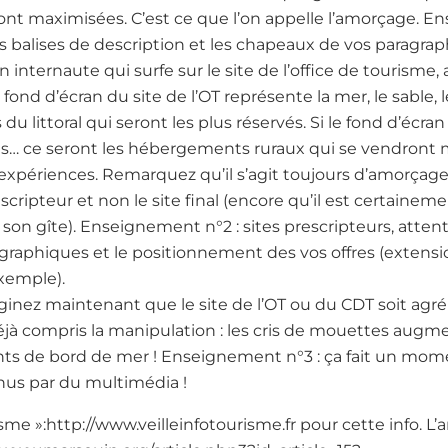
sont maximisées. C’est ce que l’on appelle l’amorçage.
vos balises de description et les chapeaux de vos paragra
internaute qui surfe sur le site de l’office de tourisme, a
ond d’écran du site de l’OT représente la mer, le sable, le 
 littoral qui seront les plus réservés. Si le fond d’écran pr
erres… ce seront les hébergements ruraux qui se vendront 
 expériences. Remarquez qu’il s’agit toujours d’amorçag
scripteur et non le site final (encore qu’il est certaine
 son gîte). Enseignement n°2 : sites prescripteurs, attent
graphiques et le positionnement des vos offres (extensio
exemple).
aginez maintenant que le site de l’OT ou du CDT soit agr
jà compris la manipulation : les cris de mouettes augme
s de bord de mer ! Enseignement n°3 : ça fait un mome
us par du multimédia !
sme »:http://www.veilleinfotourisme.fr pour cette info. L’ar