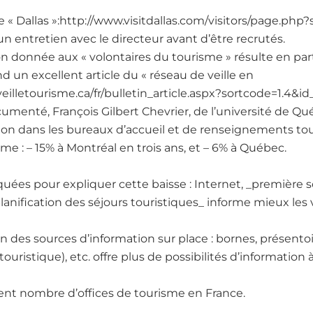
de « Dallas »:http://www.visitdallas.com/visitors/page.php
n entretien avec le directeur avant d’être recrutés.
on donnée aux « volontaires du tourisme » résulte en p
d un excellent article du « réseau de veille en
eilletourisme.ca/fr/bulletin_article.aspx?sortcode=1.4&i
umenté, François Gilbert Chevrier, de l’université de Q
ion dans les bureaux d’accueil et de renseignements tour
me : – 15% à Montréal en trois ans, et – 6% à Québec.
uées pour expliquer cette baisse : Internet, _première 
nification des séjours touristiques_ informe mieux les v
on des sources d’information sur place : bornes, présentoi
ouristique), etc. offre plus de possibilités d’information
nt nombre d’offices de tourisme en France.