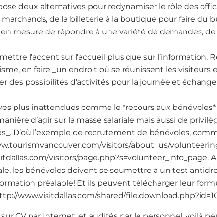
ropose deux alternatives pour redynamiser le rôle des offi
 marchands, de la billeterie à la boutique pour faire du
èle en mesure de répondre à une variété de demandes, de
mettre l’accent sur l’accueil plus que sur l’information. 
risme, en faire _un endroit où se réunissent les visiteurs e
er des possibilités d’activités pour la journée et échange
atives plus inattendues comme le *recours aux bénévoles*
ière d’agir sur la masse salariale mais aussi de privil
sités_. D’où l’exemple de recrutement de bénévoles, com
ww.tourismvancouver.com/visitors/about_us/volunteerin
isitdallas.com/visitors/page.php?s=volunteer_info_page. 
ale, les bénévoles doivent se soumettre à un test antidr
formation préalable! Et ils peuvent télécharger leur fo
»:http://www.visitdallas.com/shared/file.download.php?id=1
sur CV par Internet, et audités par le personnel, voilà pe