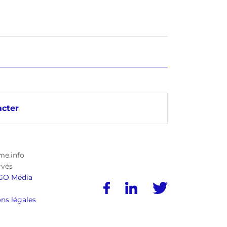
cter
me.info
rvés
GO Média
ns légales