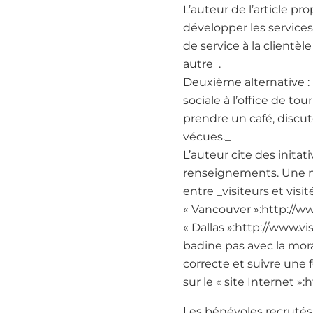
L’auteur de l’article p
développer les services
de service à la client
autre_.
Deuxième alternative : 
sociale à l’office de tou
prendre un café, discut
vécues._
L’auteur cite des init
renseignements. Une man
entre _visiteurs et vi
« Vancouver »:http://w
« Dallas »:http://www.v
badine pas avec la mor
correcte et suivre une 
sur le « site Internet 
Les bénévoles recrutés 