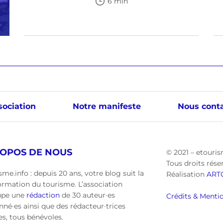
6 min
sociation
Notre manifeste
Nous conta
ROPOS DE NOUS
© 2021 – etouris
Tous droits rése
sme.info : depuis 20 ans, votre blog suit la
Réalisation
ART
ormation du tourisme. L’association
upe une
rédaction
de 30 auteur·es
Crédits & Mentio
nné·es ainsi que des rédacteur·trices
·es, tous bénévoles.