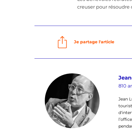
creuser pour résoudre c
Je partage l'article
Jean
810 ar
Jean L
touris
d'inte
l’offi
pendan