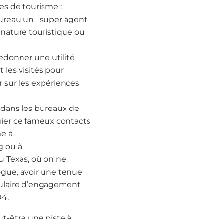
ces de tourisme :
 bureau un _super agent
 nature touristique ou
Redonner une utilité
t les visités pour
r sur les expériences
 dans les bureaux de
égier ce fameux contacts
me à
g ou à
Au Texas, où on ne
ogue, avoir une tenue
rmulaire d’engagement
04.
ut-être une piste à