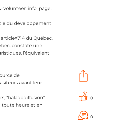
?s=volunteer_info_page,
artie du développement
d_article=714 du Québec.
uébec, constate une
istiques, l’équivalent
source de
isiteurs avant leur
rs, *baladodiffusion*
0
 à toute heure et en
0