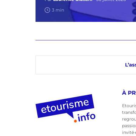
3 min
L’as
À P
Etouri
transf
regro
passio
invité