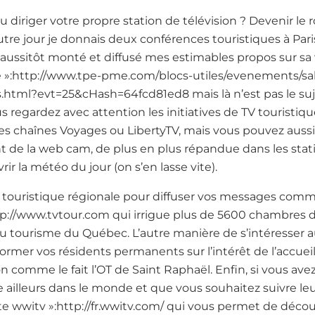
 diriger votre propre station de télévision ? Devenir le r
autre jour je donnais deux conférences touristiques à Paris
a aussitôt monté et diffusé mes estimables propos sur s
te »:http://www.tpe-pme.com/blocs-utiles/evenements/sa
.html?evt=25&cHash=64fcd81ed8 mais là n’est pas le suje
ous regardez avec attention les initiatives de TV touristi
 chaînes Voyages ou LibertyTV, mais vous pouvez aussi
lant de la web cam, de plus en plus répandue dans les stat
 la météo du jour (on s’en lasse vite).
télé touristique régionale pour diffuser vos messages co
p://www.tvtour.com qui irrigue plus de 5600 chambres d’
 du tourisme du Québec. L’autre manière de s’intéresser
nformer vos résidents permanents sur l’intérêt de l’accue
on comme le fait l’OT de Saint Raphaël. Enfin, si vous av
illeurs dans le monde et que vous souhaitez suivre leur
ite wwitv »:http://fr.wwitv.com/ qui vous permet de décou