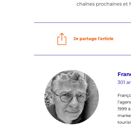
chaînes prochaines et h
Je partage l'article
Fran
301 ar
Franço
l’agen
1999 à
market
tourism