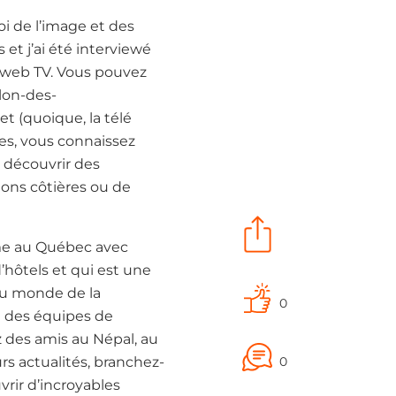
oi de l’image et des
 et j’ai été interviewé
a web TV. Vous pouvez
lon-des-
t (quoique, la télé
ques, vous connaissez
 découvrir des
ions côtières ou de
mme au Québec avec
hôtels et qui est une
 au monde de la
0
il des équipes de
ez des amis au Népal, au
s actualités, branchez-
0
vrir d’incroyables