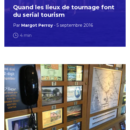
Quand les lieux de tournage font
du serial tourism
Par
Margot Perroy
- 5 septembre 2016
4 min