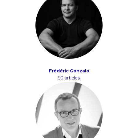
Frédéric Gonzalo
50 articles