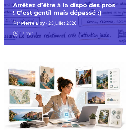
Arrêtez d’être à la dispo des pros
! C’est gentil mais dépassé :)
Par
Pierre Eloy
- 20 juillet 2026
17 min