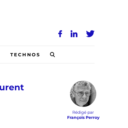
N
TECHNOS
turent
Rédigé par
François Perroy