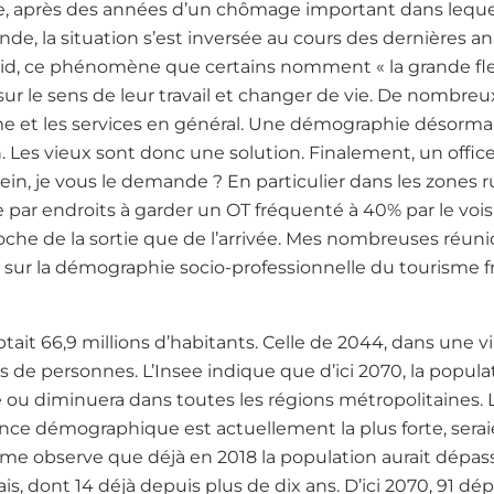
, après des années d’un chômage important dans lequel l
nde, la situation s’est inversée au cours des dernières a
covid, ce phénomène que certains nomment « la grande fle
 sur le sens de leur travail et changer de vie. De nombre
me et les services en général. Une démographie désorm
 Les vieux sont donc une solution. Finalement, un office
hein, je vous le demande ? En particulier dans les zones 
 par endroits à garder un OT fréquenté à 40% par le voi
proche de la sortie que de l’arrivée. Mes nombreuses réuni
sur la démographie socio-professionnelle du tourisme f
ait 66,9 millions d’habitants. Celle de 2044, dans une v
s de personnes. L’Insee indique que d’ici 2070, la popula
ou diminuera dans toutes les régions métropolitaines. 
sance démographique est actuellement la plus forte, seraie
nisme observe que déjà en 2018 la population aurait dé
s, dont 14 déjà depuis plus de dix ans. D’ici 2070, 91 d