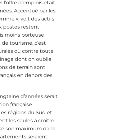
’offre d’emplois était
nnées. Accentué par les
mme », voit des actifs
ux postes restent
ais moins porteuse
 de tourisme, c’est
rurales où contre toute
sinage dont on oublie
ons de terrain sont
rançais en dehors des
ingtaine d’années serait
tion française
Les régions du Sud et
nt les seules à croître
passé son maximum dans
épartements seraient