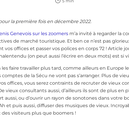
5 min
é pour la première fois en décembre 2022.
enis Genevois sur les zoomers
m’a invité à regarder la c
tives de marché touristique. Et ben ce n’est pas glorieux. 
t vos offices et passer vos polices en corps 72 ! Article jo
alentendu (on peut aussi l’écrire en deux mots) est si vit
les faire travailler plus tard, comme ailleurs en Europe le
s comptes de la Sécu ne vont pas s’arranger. Plus de vieux
os offices, vous serez contraints de recruter de vieux cons
De vieux consultants aussi, d’ailleurs ils sont de plus en
fort aussi, ou d’ouvrir un rayon de sonotones dans votre
. Ah et puis aussi, diffuser des musiques de vieux. Incro
des visiteurs plus que boomers !