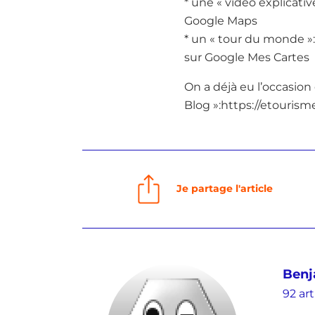
* une « vidéo explicati
Google Maps
* un « tour du monde »
sur Google Mes Cartes
On a déjà eu l’occasion
Blog »:https://etourisme
Je partage l'article
Benj
92 art