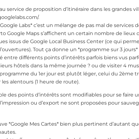
 service de proposition d’itinéraire dans les grandes vill
.googlelabs.com/.
ogle Labs* c’est un mélange de pas mal de services dé
rto Google Maps s’affichent un certain nombre de lieux d
ues issus de Google Local Business Center (ce qui per
 d’ouvertures). Tout ça donne un *programme sur 3 jours*
 entre différents points d’intérêts parfois biens vus parf
sieurs hôtels dans la même journée ? ou de visiter 4 musé
rogramme du 1er jour est plutôt léger, celui du 2ème tr
les alentours (1 heure de route).
le des points d’intérêts sont modifiables pour se faire 
d’impression ou d’export ne sont proposées pour sauve
ve *Google Mes Cartes* bien plus pertinent d’autant que
nautes.