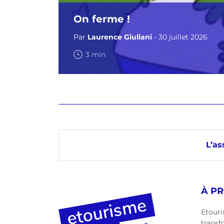
On ferme !
Par
Laurence Giuliani
- 30 juillet 2026
3 min
L’as
À P
Etouri
transf