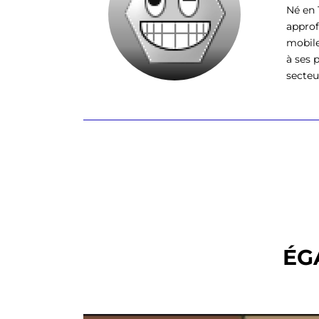
Né en 
approf
mobile
à ses 
secteu
ÉG