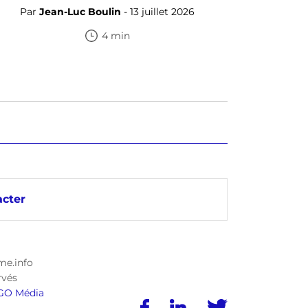
Par
Jean-Luc Boulin
- 13 juillet 2026
4 min
cter
me.info
rvés
GO Média