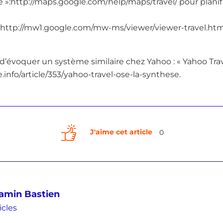
ve »:http://maps.google.com/help/maps/travel/ pour planif
:http://mw1.google.com/mw-ms/viewer/viewer-travel.htm
 d’évoquer un système similaire chez Yahoo : « Yahoo Tra
.info/article/353/yahoo-travel-ose-la-synthese.
J'aime cet article
0
amin Bastien
icles