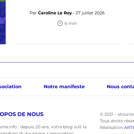
Par
Caroline Le Roy
- 27 juillet 2026
6 min
sociation
Notre manifeste
Nous conta
ROPOS DE NOUS
© 2021 – etouris
Tous droits rése
sme.info : depuis 20 ans, votre blog suit la
Réalisation
ART
ormation du tourisme. L’association