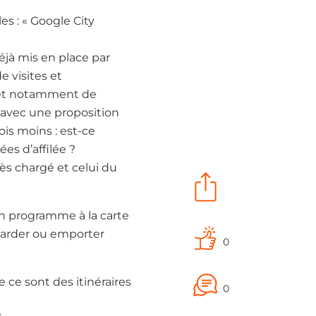
es : « Google City
jà mis en place par
e visites et
met notamment de
 avec une proposition
ois moins : est-ce
es d’affilée ?
ès chargé et celui du
un programme à la carte
garder ou emporter
0
 ce sont des itinéraires
0