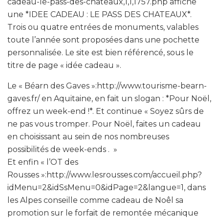
cadeau-le-pass-des-chateaux,1,1,1757.php affiche
une *IDEE CADEAU : LE PASS DES CHATEAUX*.
Trois ou quatre entrées de monuments, valables
toute l’année sont proposées dans une pochette
personnalisée. Le site est bien référencé, sous le
titre de page « idée cadeau ».
Le « Béarn des Gaves »:http://www.tourisme-bearn-
gaves.fr/ en Aquitaine, en fait un slogan : *Pour Noël,
offrez un week-end !*. Et continue « Soyez sûrs de
ne pas vous tromper. Pour Noël, faites un cadeau
en choisissant au sein de nos nombreuses
possibilités de week-ends . »
Et enfin « l’OT des
Rousses »:http://www.lesrousses.com/accueil.php?
idMenu=2&idSsMenu=0&idPage=2&langue=1, dans
les Alpes conseille comme cadeau de Noêl sa
promotion sur le forfait de remontée mécanique