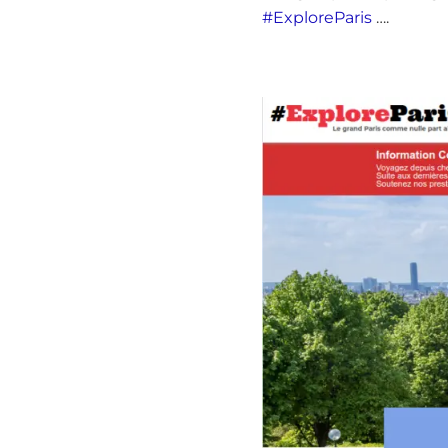
#ExploreParis
….