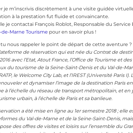
er je m’inscrivis discrètement à une visite guidée virtuel
ption à la prestation fut fluide et convaincante.
lle je contactai François Roblot, Responsable du Service
l-de-Marne Tourisme
pour en savoir plus !
tu nous rappeler le point de départ de cette aventure ?
ateforme de réservation qui est née du Contrat de destinati
16 avec l’Etat, Atout France, l’Office de Tourisme et des 
x du tourisme de la Seine-Saint-Denis et du Val-de-Ma
ATP, le Welcome City Lab, et l’IREST (Université Paris I). L
enouveler et dynamiser l’image de la destination Paris en
à l’échelle du réseau de transport métropolitain, et en
isme urbain, à l’échelle de Paris et sa banlieue.
ervation a été mise en ligne au 1er semestre 2018 ; elle
eformes du Val-de-Marne et de la Seine-Saint-Denis, mais 
pose des offres de visites et loisirs sur l’ensemble du Gra