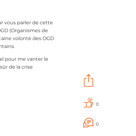
r vous parler de cette
s OGD (Organismes de
ertaine volonté des OGD
ntains.
ail pour me vanter le
sûr de la crise
0
0