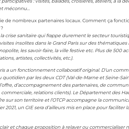
participatives : visites, balades, croisières, ateliers, à la
if et méconnu…
cie de nombreux partenaires locaux. Comment ça foncti
 ?
a crise sanitaire qui frappe durement le secteur touristiq
isites insolites dans le Grand Paris sur des thématiques a
smopolite, les savoir-faire, la ville festive etc. Plus de 500
ions, artistes, collectivités, etc.).
ris a un fonctionnement collaboratif original. D’un comm
 quotidien par les deux CDT (Val-de-Marne et Seine-Saint
’offre, d’accompagnement des partenaires, de communic
 commerciale, relations clients). Le Département des Ha
re sur son territoire et l’OTCP accompagne la communica
ier 2021, un GIE sera d’ailleurs mis en place pour faciliter 
lair et chaque proposition à relayer ou commercialiser 