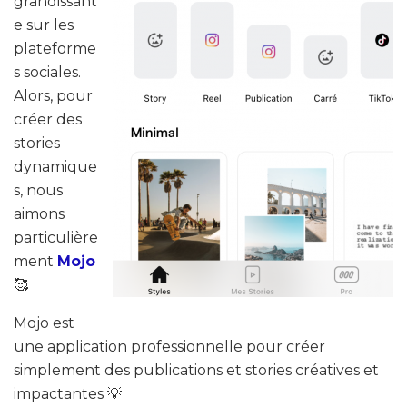
grandissant
e sur les
plateforme
s sociales.
Alors, pour
créer des
stories
dynamique
s, nous
aimons
particulière
ment
Mojo
🥰
Mojo est
une application professionnelle pour créer
simplement des publications et stories créatives et
impactantes 💡