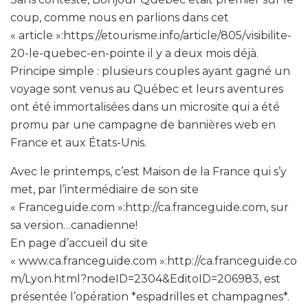
coup, comme nous en parlions dans cet
« article »:https://etourisme.info/article/805/visibilite-
20-le-quebec-en-pointe il y a deux mois déjà.
Principe simple : plusieurs couples ayant gagné un
voyage sont venus au Québec et leurs aventures
ont été immortalisées dans un microsite qui a été
promu par une campagne de bannières web en
France et aux États-Unis.
Avec le printemps, c’est Maison de la France qui s’y
met, par l’intermédiaire de son site
« Franceguide.com »:http://ca.franceguide.com, sur
sa version…canadienne!
En page d’accueil du site
« www.ca.franceguide.com »:http://ca.franceguide.co
m/Lyon.html?nodeID=2304&EditoID=206983, est
présentée l’opération *espadrilles et champagnes*.