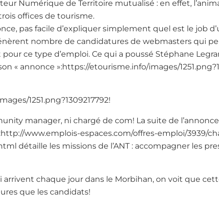
eur Numérique de Territoire mutualisé : en effet, l’anima
trois offices de tourisme.
ce, pas facile d’expliquer simplement quel est le job d’
génèrent nombre de candidatures de webmasters qui pe
pour ce type d’emploi. Ce qui a poussé Stéphane Legra
 son « annonce »:https://etourisme.info/images/1251.png?
/images/1251.png?1309217792!
unity manager, ni chargé de com! La suite de l’annonc
s »:http://www.emplois-espaces.com/offres-emploi/3939/c
html détaille les missions de l’ANT : accompagner les pres
 arrivent chaque jour dans le Morbihan, on voit que cett
tures que les candidats!