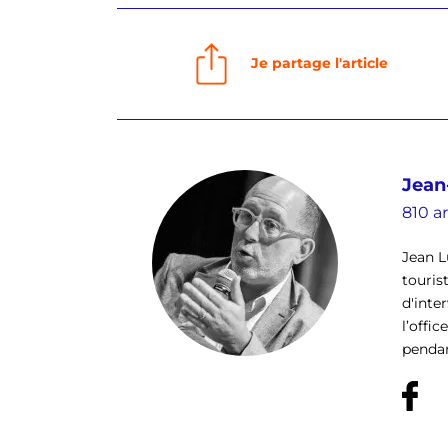
Je partage l'article
Jean
810 ar
Jean L
touris
d'inte
l’offi
pendan