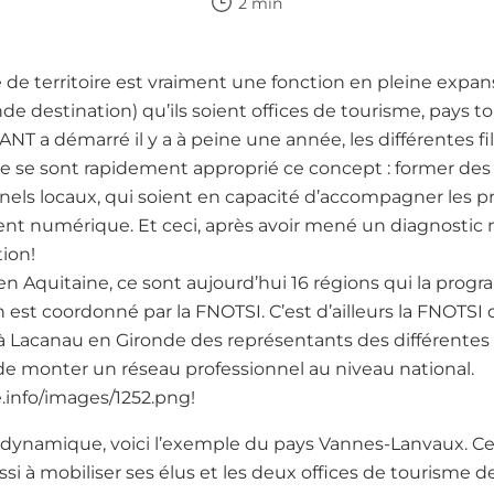
2 min
de territoire est vraiment une fonction en pleine expa
e destination) qu’ils soient offices de tourisme, pays to
ANT a démarré il y a à peine une année, les différentes fi
 se sont rapidement approprié ce concept : former des
nnels locaux, qui soient en capacité d’accompagner les pr
t numérique. Et ceci, après avoir mené un diagnostic 
tion!
 en Aquitaine, ce sont aujourd’hui 16 régions qui la prog
n est coordonné par la FNOTSI. C’est d’ailleurs la FNOTSI
à Lacanau en Gironde des représentants des différentes
t de monter un réseau professionnel au niveau national.
.info/images/1252.png!
e dynamique, voici l’exemple du pays Vannes-Lanvaux. Ce 
si à mobiliser ses élus et les deux offices de tourisme de