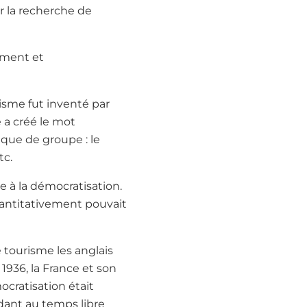
 la recherche de
ement et
risme fut inventé par
e a créé le mot
ique de groupe : le
tc.
ée à la démocratisation.
antitativement pouvait
le tourisme les anglais
936, la France et son
ocratisation était
dant au temps libre