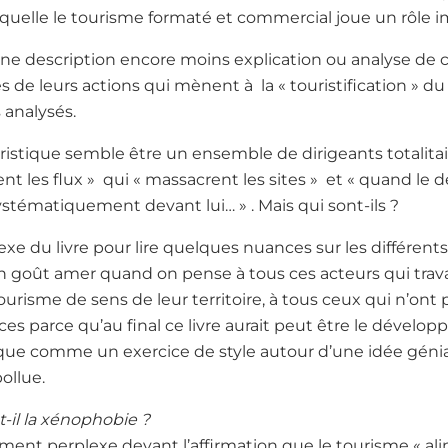
aquelle le tourisme formaté et commercial joue un rôle i
cune description encore moins explication ou analyse d
 de leurs actions qui mènent à la « touristification » 
 analysés.
stique semble être un ensemble de dirigeants totalitai
gent les flux » qui « massacrent les sites » et « quand le
stématiquement devant lui… » . Mais qui sont-ils ?
nexe du livre pour lire quelques nuances sur les différent
 un goût amer quand on pense à tous ces acteurs qui trava
isme de sens de leur territoire, à tous ceux qui n’ont 
ces parce qu’au final ce livre aurait peut être le dével
 que comme un exercice de style autour d’une idée génial
ollue.
-il la xénophobie ?
ment perplexe devant l’affirmation que le tourisme « al