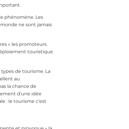
mportant.
e ce phénomène. Les
du monde ne sont jamais
res « les promoteurs
 déploiement touristique
s types de tourisme. La
illent au
pas la chance de
oppement d’une idée
e : le tourisme c’est
imente et provoque » la