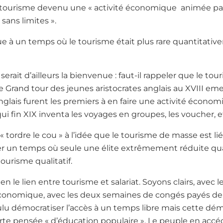
 tourisme devenu une « activité économique animée par
 sans limites ».
e à un temps où le tourisme était plus rare quantitativ
erait d’ailleurs la bienvenue : faut-il rappeler que le tou
(Le Grand tour des jeunes aristocrates anglais au XVIII em
anglais furent les premiers à en faire une activité économ
 fin XIX inventa les voyages en groupes, les voucher, e
 « tordre le cou » à l’idée que le tourisme de masse est li
er un temps où seule une élite extrêmement réduite qu
tourisme qualitatif.
ien le lien entre tourisme et salariat. Soyons clairs, avec 
économique, avec les deux semaines de congés payés de 1
lu démocratiser l’accès à un temps libre mais cette dém
e pensée « d’éducation populaire ». Le peuple en accé