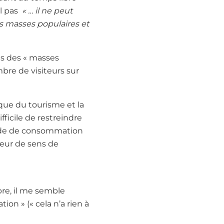
il pas
« … il ne peut
des masses populaires et
es des « masses
bre de visiteurs sur
que du tourisme et la
ficile de restreindre
ode de consommation
teur de sens de
bre, il me semble
on » (« cela n’a rien à