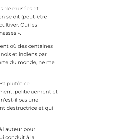
tes de musées et
on se dit (peut-être
ultiver. Oui les
masses ».
ment où des centaines
nois et indiens par
uverte du monde, ne me
st plutôt ce
ment, politiquement et
n’est-il pas une
t destructrice et qui
à l’auteur pour
i conduit à la