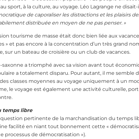
au sport, à la culture, au voyage. Léo Lagrange ne disait-
cratique de caporaliser les distractions et les plaisirs 
 habilement distribuée en moyen de ne pas penser. »
ssion tourisme de masse était donc bien liée aux vacanc
es » et pas encore à la concentration d’un très grand nom
, sur un bateau de croisière ou un club de vacances.
glo-saxonne a triomphé avec sa vision avant tout économi
laire a totalement disparu. Pour autant, il me semble dif
on des classes moyennes au voyage uniquement à un m
sme, le voyage est également une activité culturelle, por
ntre.
 temps libre
a question pertinente de la marchandisation du temps li
e facilité en niant tout bonnement cette « démocratisati
e processus de démocratisation »).