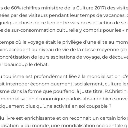
s de 60% (chiffres ministère de la Culture 2017) des visi
isées par des visiteurs pendant leur temps de vacances, 
quelque chose de ce lien entre vacances et action de se c
 de sur-consommation culturelle y compris pour les « 
emps où le voyage était le privilège d’une élite au mo
ins accèdent au niveau de vie de la classe moyenne (chi
concrétisation de leurs aspirations de voyage, de déco
er beaucoup le débat.
u tourisme est profondément liée à la mondialisation, c’e
it interroger économiquement, socialement, culturelle
me dans la forme que pourfend, à juste titre, R.Christin, 
 mondialisation économique parfois absurde bien souven
itiquement plus qu’une activité en soi coupable ?
du livre est enrichissante et on reconnait un certain brio 
ndisation » du monde, une mondialisation occidentale qu