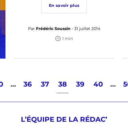
En savoir plus
Par
Frédéric Soussin
- 31 juillet 2014
1 min
0
…
36
37
38
39
40
…
5
L’ÉQUIPE DE LA RÉDAC’