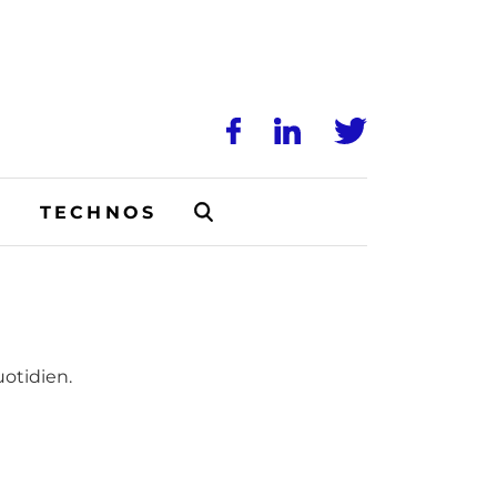
N
TECHNOS
uotidien.