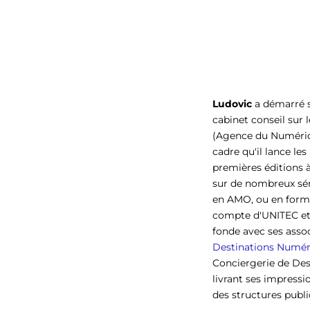
Ludovic
a démarré s
cabinet conseil sur le
(Agence du Numérique
cadre qu'il lance les
premières éditions à
sur de nombreux sém
en AMO, ou en forma
compte d'UNITEC et l
fonde avec ses assoc
Destinations Numér
Conciergerie de Dest
livrant ses impress
des structures publ