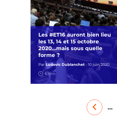
Les #ET16 auront bien lieu
les 13, 14 et 15 octobre
2020…mais sous quelle
forme ?
Par
Ludovic Dublanchet
- 10 juin 2020
6 min
…