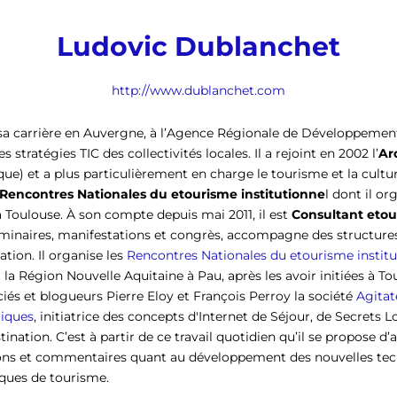
Ludovic Dublanchet
http://www.dublanchet.com
a carrière en Auvergne, à l’Agence Régionale de Développement
s stratégies TIC des collectivités locales. Il a rejoint en 2002 l’
Ar
) et a plus particulièrement en charge le tourisme et la cultur
Rencontres Nationales du etourisme institutionne
l dont il or
 Toulouse. À son compte depuis mai 2011, il est
Consultant eto
inaires, manifestations et congrès, accompagne des structures 
tion. Il organise les
Rencontres Nationales du etourisme institu
a Région Nouvelle Aquitaine à Pau, après les avoir initiées à Toul
iés et blogueurs Pierre Eloy et François Perroy la société
Agitat
iques
, initiatrice des concepts d'Internet de Séjour, de Secrets 
ination. C’est à partir de ce travail quotidien qu’il se propose d’
ions et commentaires quant au développement des nouvelles tec
iques de tourisme.