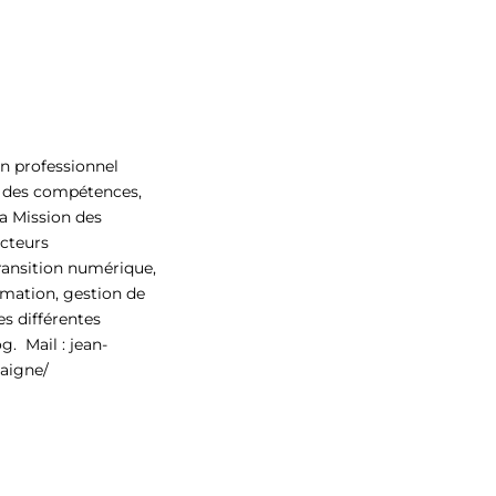
en professionnel
on des compétences,
la Mission des
ecteurs
transition numérique,
ormation, gestion de
es différentes
g. Mail : jean-
aigne/