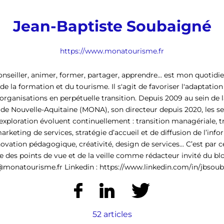
Jean-Baptiste Soubaigné
https://www.monatourisme.fr
onseiller, animer, former, partager, apprendre... est mon quotidi
de la formation et du tourisme. Il s'agit de favoriser l'adaptati
organisations en perpétuelle transition. Depuis 2009 au sein de 
 de Nouvelle-Aquitaine (MONA), son directeur depuis 2020, les s
'exploration évoluent continuellement : transition managériale, 
marketing de services, stratégie d’accueil et de diffusion de l’inf
nnovation pédagogique, créativité, design de services... C’est par c
e des points de vue et de la veille comme rédacteur invité du blo
monatourisme.fr Linkedin : https://www.linkedin.com/in/jbsoub
52 articles