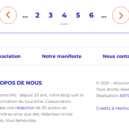
…
2
3
4
5
6
…
sociation
Notre manifeste
Nous conta
ROPOS DE NOUS
© 2021 – etouris
Tous droits rése
sme.info : depuis 20 ans, votre blog suit la
Réalisation
ART
ormation du tourisme. L’association
upe une
rédaction
de 30 auteur·es
Crédits & Mentio
nné·es ainsi que des rédacteur·trices
·es, tous bénévoles.