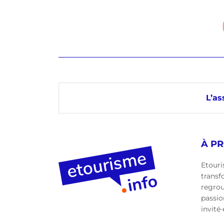
L’as
À P
Etouri
transf
regro
passio
invité