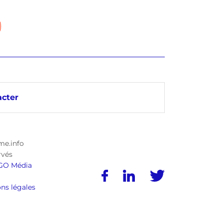
cter
me.info
rvés
GO Média
ns légales