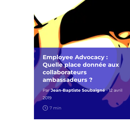
Employee Advocacy :
Quelle place donnée aux
collaborateurs
ambassadeurs ?
Par
Jean-Baptiste Soubaigné
- 12 avril
2019
7 min