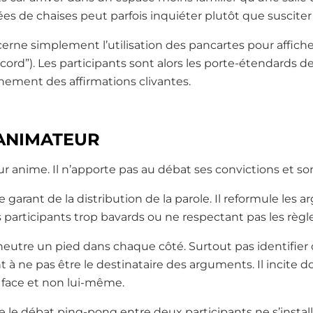
es de chaises peut parfois inquiéter plutôt que susciter l
cerne simplement l’utilisation des pancartes pour affich
ccord”). Les participants sont alors les porte-étendards d
nement des affirmations clivantes.
’ANIMATEUR
eur anime. Il n’apporte pas au débat ses convictions et son
 le garant de la distribution de la parole. Il reformule le
s participants trop bavards ou ne respectant pas les règle
e neutre un pied dans chaque côté. Surtout pas identifi
lant à ne pas être le destinataire des arguments. Il incite d
 face et non lui-même.
que le débat ping-pong entre deux participants ne s’installe