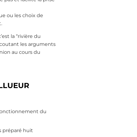
ue ou les choix de
.
est la “rivière du
écoutant les arguments
inion au cours du
LLUEUR
e fonctionnement du
s préparé huit