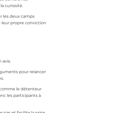
a curiosité.
er les deux camps
e leur propre conviction
 avis.
s arguments pour relancer
s.
er comme le détenteur
onc les participants à
 pas et facilite la prise