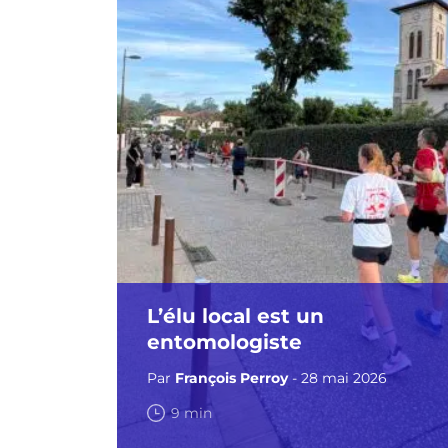
L’élu local est un
entomologiste
Par
François Perroy
- 28 mai 2026
9 min