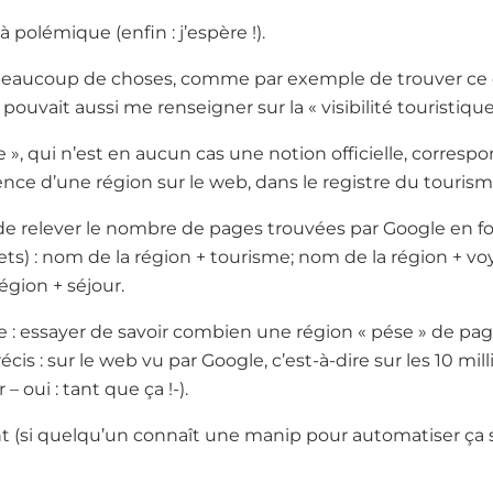
 à polémique (enfin : j’espère !).
 beaucoup de choses, comme par exemple de trouver ce 
l pouvait aussi me renseigner sur la « visibilité touristiqu
que », qui n’est en aucun cas une notion officielle, corresp
ence d’une région sur le web, dans le registre du tourism
isi de relever le nombre de pages trouvées par Google en 
ts) : nom de la région + tourisme; nom de la région + v
égion + séjour.
ple : essayer de savoir combien une région « pése » de pag
écis : sur le web vu par Google, c’est-à-dire sur les 10 mil
 oui : tant que ça !-).
ant (si quelqu’un connaît une manip pour automatiser ça s