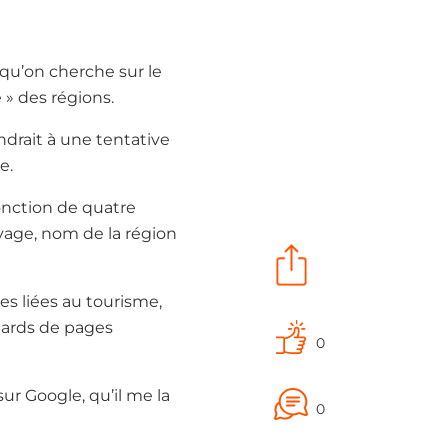
qu’on cherche sur le
e » des régions.
ondrait à une tentative
e.
fonction de quatre
oyage, nom de la région
es liées au tourisme,
liards de pages
0
ur Google, qu’il me la
0