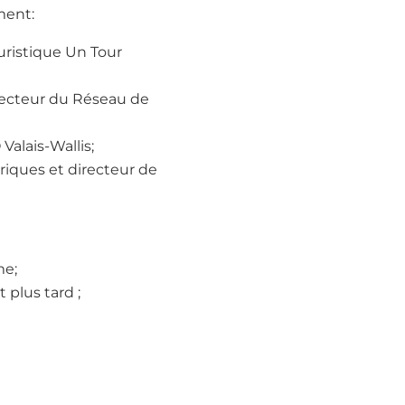
ment:
uristique Un Tour
irecteur du Réseau de
Valais-Wallis;
iques et directeur de
me;
t plus tard ;