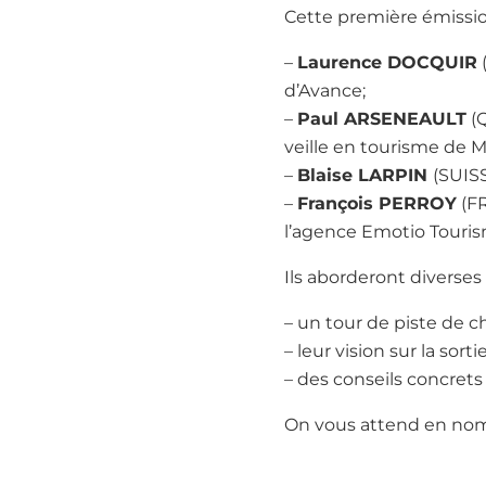
Cette première émissio
–
Laurence DOCQUIR
(
d’Avance;
–
Paul ARSENEAULT
(Q
veille en tourisme de M
–
Blaise LARPIN
(SUISS
–
François PERROY
(FR
l’agence Emotio Touris
Ils aborderont diverses
– un tour de piste de c
– leur vision sur la sort
– des conseils concrets
On vous attend en nombr