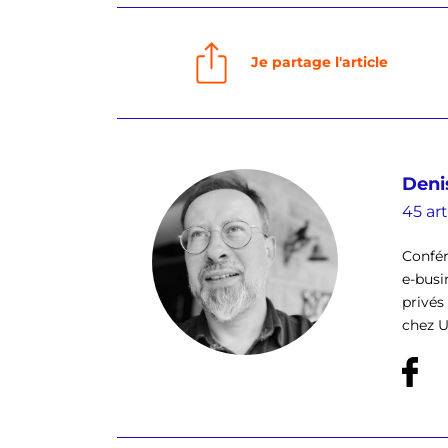
Je partage l'article
Deni
45 art
Confér
e-busi
privés
chez U