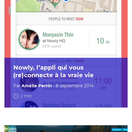
Nowly, l’appli qui vous
(re)connecte à la vraie vie
Par
Amélie Perrin
- 8 septembre 2014
2 min