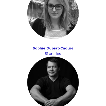
Sophie Duprat-Caouré
51 articles